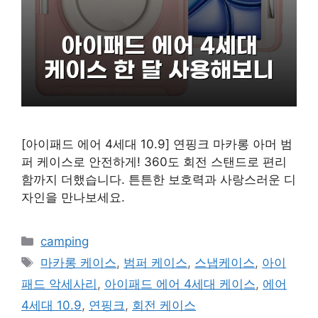
[아이패드 에어 4세대 10.9] 연핑크 마카롱 아머 범
퍼 케이스로 안전하게! 360도 회전 스탠드로 편리
함까지 더했습니다. 튼튼한 보호력과 사랑스러운 디
자인을 만나보세요.
카
camping
테
태
마카롱 케이스
,
범퍼 케이스
,
스냅케이스
,
아이
고
그
패드 악세사리
,
아이패드 에어 4세대 케이스
,
에어
리
4세대 10.9
,
연핑크
,
회전 케이스