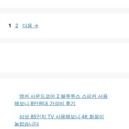
페
페
1
2
다음
→
이
이
지
지
앵커 사운드코어 2 블루투스 스피커 사용
해보니 8만원대 가성비 후기
삼성 85인치 TV 사용해보니 4K 화질이
놀랍습니다