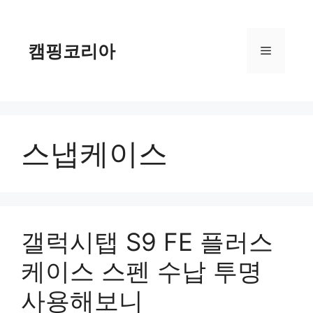
컨
텐
츠
캠핑코리아
메
로
건
너
뉴
뛰
기
스냅케이스
갤럭시탭 S9 FE 플러스
케이스 스펜 수납 투명
사용해보니