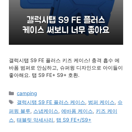
갤럭시탭 S9 FE 플러스 키즈 케이스! 충격 흡수 에
바폼 범퍼로 안심하고, 슈퍼윙 디자인으로 아이들이
좋아해요. 탭 S9 FE+ S9+ 호환.
카
camping
테
태
갤럭시탭 S9 FE 플러스 케이스
,
범퍼 케이스
,
슈
고
그
퍼윙 블루
,
스냅케이스
,
에바폼 케이스
,
키즈 케이
리
스
,
태블릿 악세사리
,
탭 S9 FE+/S9+