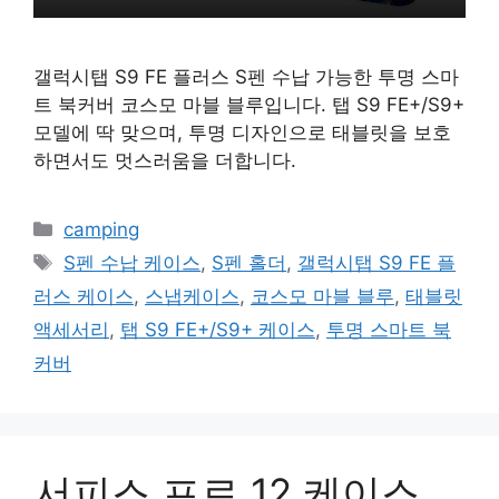
갤럭시탭 S9 FE 플러스 S펜 수납 가능한 투명 스마
트 북커버 코스모 마블 블루입니다. 탭 S9 FE+/S9+
모델에 딱 맞으며, 투명 디자인으로 태블릿을 보호
하면서도 멋스러움을 더합니다.
카
camping
테
태
S펜 수납 케이스
,
S펜 홀더
,
갤럭시탭 S9 FE 플
고
그
러스 케이스
,
스냅케이스
,
코스모 마블 블루
,
태블릿
리
액세서리
,
탭 S9 FE+/S9+ 케이스
,
투명 스마트 북
커버
서피스 프로 12 케이스