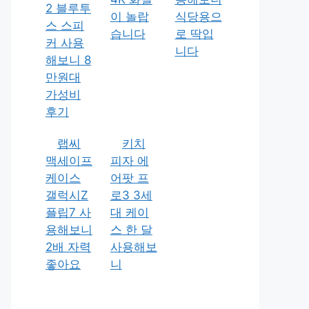
2 블루투
이 놀랍
식당용으
스 스피
습니다
로 딱입
커 사용
니다
해보니 8
만원대
가성비
후기
랩씨
키치
맥세이프
피자 에
케이스
어팟 프
갤럭시Z
로3 3세
플립7 사
대 케이
용해보니
스 한 달
2배 자력
사용해보
좋아요
니