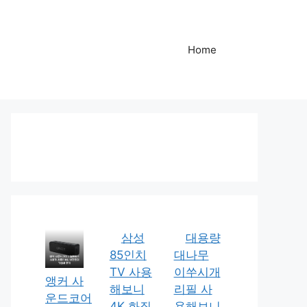
Home
삼성
대용량
85인치
대나무
TV 사용
이쑤시개
앵커 사
해보니
리필 사
운드코어
4K 화질
용해보니