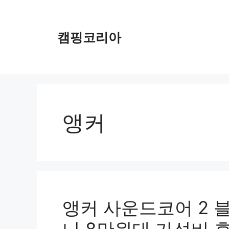
컨
텐
츠
캠핑코리아
로
건
너
뛰
기
앵커
앵커 사운드코어 2 