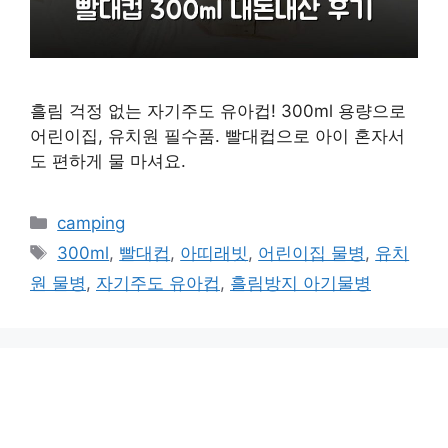
흘림 걱정 없는 자기주도 유아컵! 300ml 용량으로
어린이집, 유치원 필수품. 빨대컵으로 아이 혼자서
도 편하게 물 마셔요.
카
camping
테
태
300ml
,
빨대컵
,
아띠래빗
,
어린이집 물병
,
유치
고
그
원 물병
,
자기주도 유아컵
,
흘림방지 아기물병
리