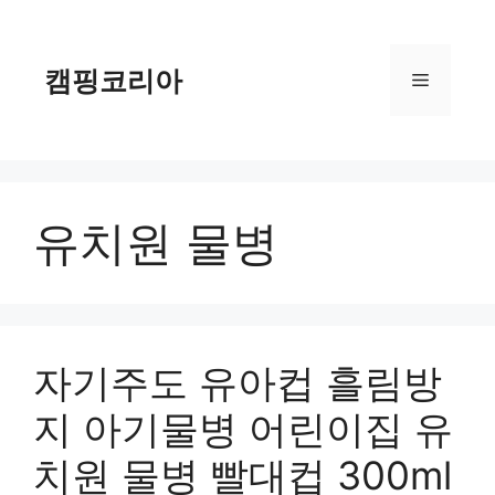
컨
텐
츠
캠핑코리아
메
로
건
너
뉴
뛰
기
유치원 물병
자기주도 유아컵 흘림방
지 아기물병 어린이집 유
치원 물병 빨대컵 300ml