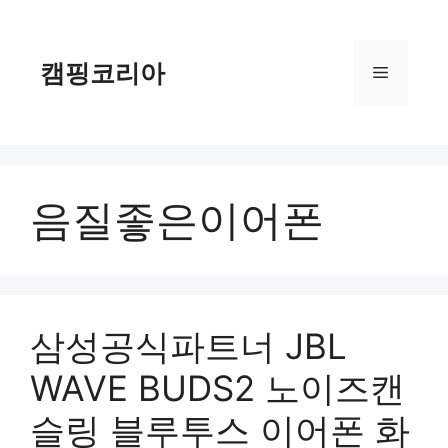
컨
텐
츠
캠핑코리아
메
로
건
너
뉴
뛰
기
음질좋은이어폰
삼성공식파트너 JBL
WAVE BUDS2 노이즈캔
슬링 블루투스 이어폰 화