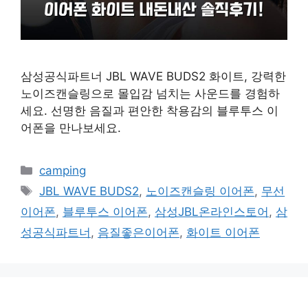
삼성공식파트너 JBL WAVE BUDS2 화이트, 강력한
노이즈캔슬링으로 몰입감 넘치는 사운드를 경험하
세요. 선명한 음질과 편안한 착용감의 블루투스 이
어폰을 만나보세요.
카
camping
테
태
JBL WAVE BUDS2
,
노이즈캔슬링 이어폰
,
무선
고
그
이어폰
,
블루투스 이어폰
,
삼성JBL온라인스토어
,
삼
리
성공식파트너
,
음질좋은이어폰
,
화이트 이어폰