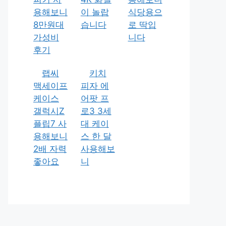
용해보니
이 놀랍
식당용으
8만원대
습니다
로 딱입
가성비
니다
후기
랩씨
키치
맥세이프
피자 에
케이스
어팟 프
갤럭시Z
로3 3세
플립7 사
대 케이
용해보니
스 한 달
2배 자력
사용해보
좋아요
니