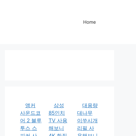
Home
앵커
삼성
대용량
사운드코
85인치
대나무
어 2 블루
TV 사용
이쑤시개
투스 스
해보니
리필 사
피커 사
4K 화질
용해보니