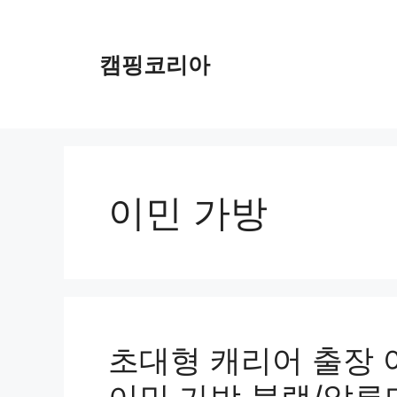
컨
텐
츠
캠핑코리아
로
건
너
뛰
기
이민 가방
초대형 캐리어 출장 