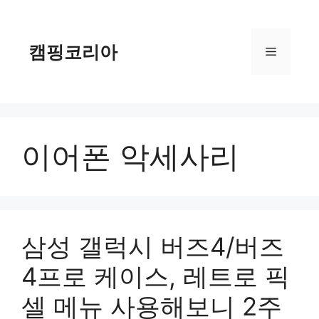
컨
텐
츠
캠핑코리아
메
로
건
너
뉴
뛰
기
이어폰 악세사리
삼성 갤럭시 버즈4/버즈
4프로 케이스, 레트로 픽
셀 메뉴 사용해보니 2주