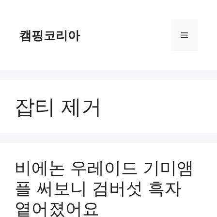
컨
텐
츠
캠핑코리아
메
로
건
너
뉴
뛰
기
잡티 제거
비에논 우레이드 기미앰
플 써보니 검버섯 흑자
옅어졌어요