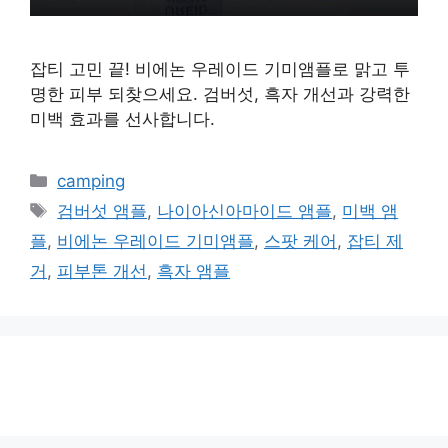
잡티 고민 끝! 비에논 우레이드 기미앰플로 맑고 투
명한 피부 되찾으세요. 검버섯, 흑자 개선과 강력한
미백 효과를 선사합니다.
카
camping
테
태
검버섯 앰플
,
나이아신아마이드 앰플
,
미백 앰
고
그
플
,
비에논 우레이드 기미앰플
,
스팟 케어
,
잡티 제
리
거
,
피부톤 개선
,
흑자 앰플