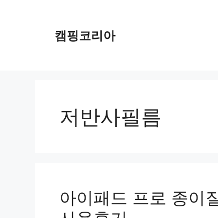
컨
텐
츠
캠핑코리아
로
건
너
뛰
기
저반사필름
아이패드 프로 종이