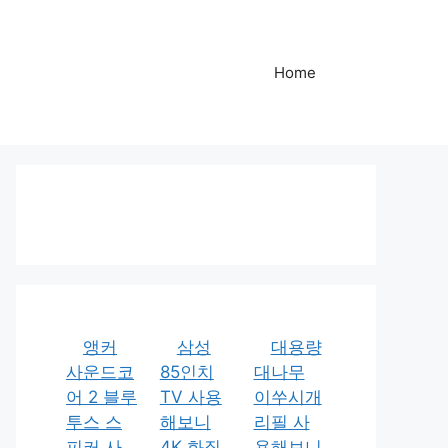
Home
앵커
삼성
대용량
사운드코
85인치
대나무
어 2 블루
TV 사용
이쑤시개
투스 스
해보니
리필 사
피커 사
4K 화질
용해보니