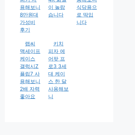
용해보니
이 놀랍
식당용으
8만원대
습니다
로 딱입
가성비
니다
후기
랩씨
키치
맥세이프
피자 에
케이스
어팟 프
갤럭시Z
로3 3세
플립7 사
대 케이
용해보니
스 한 달
2배 자력
사용해보
좋아요
니