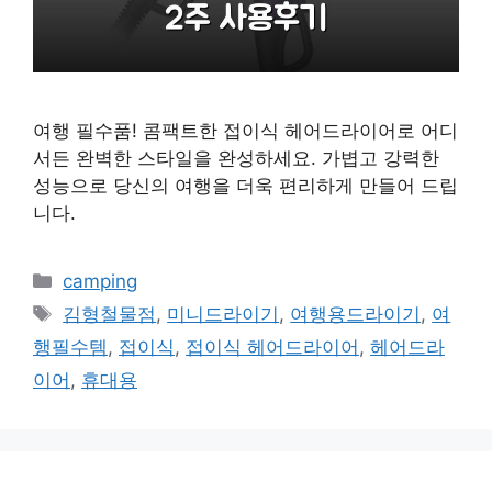
여행 필수품! 콤팩트한 접이식 헤어드라이어로 어디
서든 완벽한 스타일을 완성하세요. 가볍고 강력한
성능으로 당신의 여행을 더욱 편리하게 만들어 드립
니다.
카
camping
테
태
김형철물점
,
미니드라이기
,
여행용드라이기
,
여
고
그
행필수템
,
접이식
,
접이식 헤어드라이어
,
헤어드라
리
이어
,
휴대용