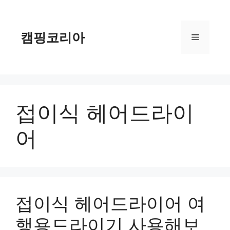
컨
텐
츠
캠핑코리아
메
로
건
너
뉴
뛰
기
접이식 헤어드라이
어
접이식 헤어드라이어 여
행용드라이기 사용해보