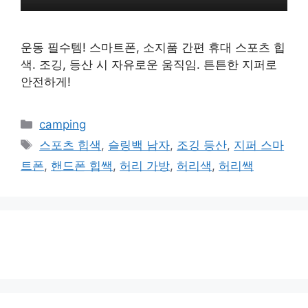
운동 필수템! 스마트폰, 소지품 간편 휴대 스포츠 힙
색. 조깅, 등산 시 자유로운 움직임. 튼튼한 지퍼로
안전하게!
카
camping
테
태
스포츠 힙색
,
슬링백 남자
,
조깅 등산
,
지퍼 스마
고
그
트폰
,
핸드폰 힙쌕
,
허리 가방
,
허리색
,
허리쌕
리