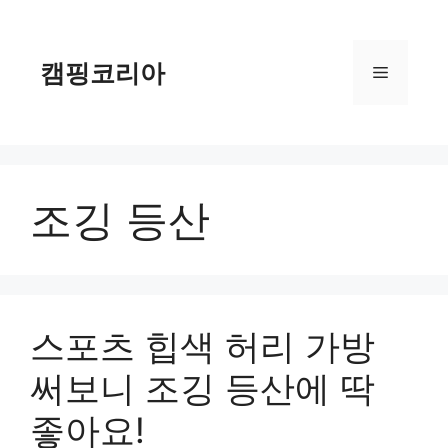
컨
텐
츠
캠핑코리아
메
로
건
너
뉴
뛰
기
조깅 등산
스포츠 힙색 허리 가방
써보니 조깅 등산에 딱
좋아요!