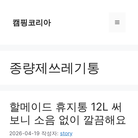
컨
텐
츠
캠핑코리아
메
로
건
너
뉴
뛰
기
종량제쓰레기통
할메이드 휴지통 12L 써
보니 소음 없이 깔끔해요
2026-04-19
작성자:
story