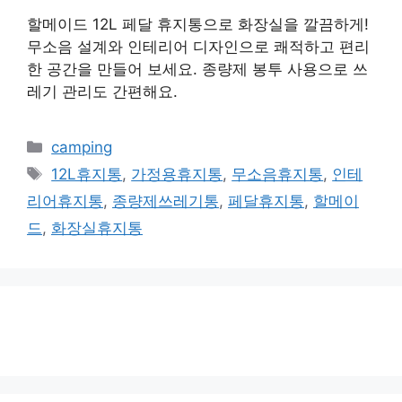
할메이드 12L 페달 휴지통으로 화장실을 깔끔하게!
무소음 설계와 인테리어 디자인으로 쾌적하고 편리
한 공간을 만들어 보세요. 종량제 봉투 사용으로 쓰
레기 관리도 간편해요.
카
camping
테
태
12L휴지통
,
가정용휴지통
,
무소음휴지통
,
인테
고
그
리어휴지통
,
종량제쓰레기통
,
페달휴지통
,
할메이
리
드
,
화장실휴지통