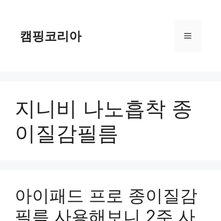
컨
텐
츠
캠핑코리아
메
로
건
너
뉴
뛰
기
지니비 나노흡착 종
이질감필름
아이패드 프로 종이질감
필름 사용해보니 2주 사