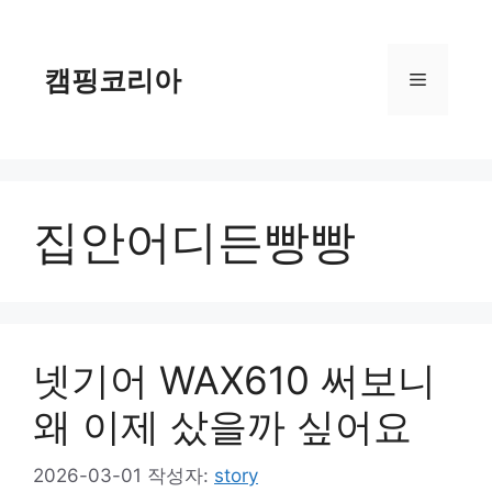
컨
텐
츠
캠핑코리아
메
로
건
너
뉴
뛰
기
집안어디든빵빵
넷기어 WAX610 써보니
왜 이제 샀을까 싶어요
2026-03-01
작성자:
story