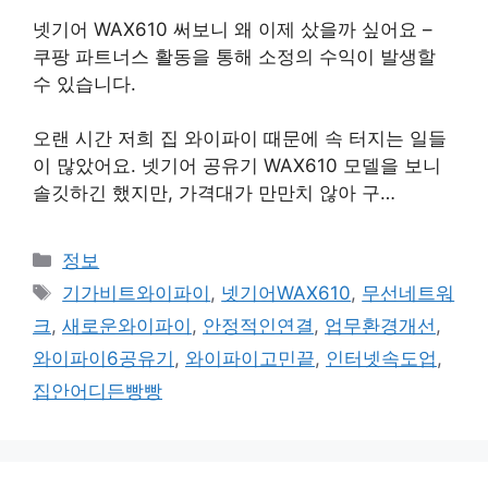
넷기어 WAX610 써보니 왜 이제 샀을까 싶어요 –
쿠팡 파트너스 활동을 통해 소정의 수익이 발생할
수 있습니다.
오랜 시간 저희 집 와이파이 때문에 속 터지는 일들
이 많았어요. 넷기어 공유기 WAX610 모델을 보니
솔깃하긴 했지만, 가격대가 만만치 않아 구…
카
정보
테
태
기가비트와이파이
,
넷기어WAX610
,
무선네트워
고
그
크
,
새로운와이파이
,
안정적인연결
,
업무환경개선
,
리
와이파이6공유기
,
와이파이고민끝
,
인터넷속도업
,
집안어디든빵빵