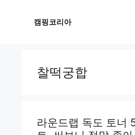
컨
텐
츠
캠핑코리아
로
건
너
뛰
기
찰떡궁합
라운드랩 독도 토너 50