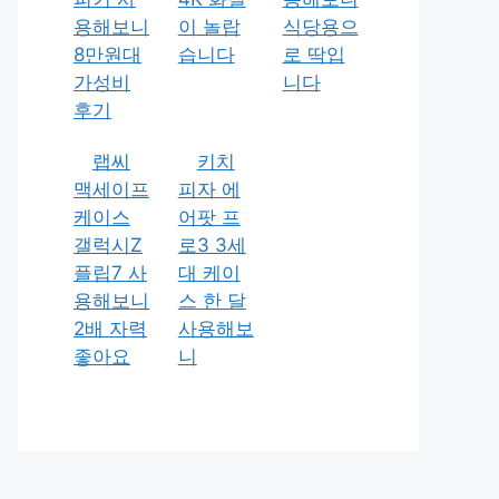
용해보니
이 놀랍
식당용으
8만원대
습니다
로 딱입
가성비
니다
후기
랩씨
키치
맥세이프
피자 에
케이스
어팟 프
갤럭시Z
로3 3세
플립7 사
대 케이
용해보니
스 한 달
2배 자력
사용해보
좋아요
니