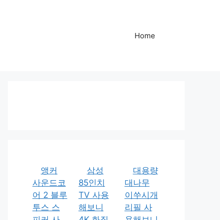
Home
앵커
삼성
대용량
사운드코
85인치
대나무
어 2 블루
TV 사용
이쑤시개
투스 스
해보니
리필 사
피커 사
4K 화질
용해보니