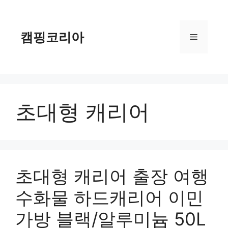
컨
텐
츠
캠핑코리아
메
로
건
너
뉴
뛰
기
초대형 캐리어
초대형 캐리어 출장 여행
수화물 하드캐리어 이민
가방 블랙/알루미늄 50L