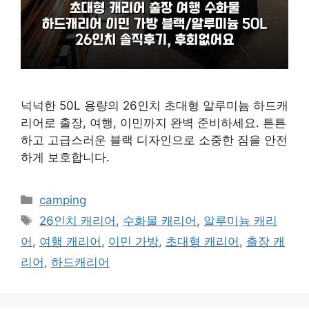
넉넉한 50L 용량의 26인치 초대형 알루미늄 하드캐
리어로 출장, 여행, 이민까지 완벽 준비하세요. 튼튼
하고 고급스러운 블랙 디자인으로 소중한 짐을 안전
하게 보호합니다.
카
camping
테
태
26인치 캐리어
,
수화물 캐리어
,
알루미늄 캐리
고
그
어
,
여행 캐리어
,
이민 가방
,
초대형 캐리어
,
출장 캐
리
리어
,
하드캐리어