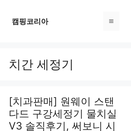
컨
텐
츠
캠핑코리아
메
로
건
너
뉴
뛰
기
치간 세정기
[치과판매] 원웨이 스탠
다드 구강세정기 물치실
V3 솔직후기, 써보니 시