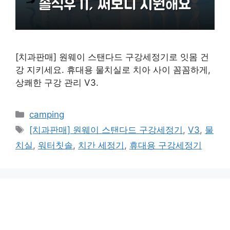
[치과판매] 원웨이 스탠다드 구강세정기로 잇몸 건
강 지키세요. 휴대용 물치실로 치아 사이 꼼꼼하게,
상쾌한 구강 관리 V3.
카
camping
테
태
[치과판매] 원웨이 스탠다드 구강세정기
,
V3
,
물
고
그
치실
,
워터칫솔
,
치간 세정기
,
휴대용 구강세정기
리