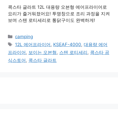
콕스타 글라트 12L 대용량 오븐형 에어프라이어로
요리가 즐거워졌어요! 투명창으로 조리 과정을 지켜
보며 스텐 로티세리로 통닭구이도 완벽하게!
카
camping
테
태
12L 에어프라이어
,
KSEAF-4000
,
대용량 에어
고
그
프라이어
,
보이는 오븐형
,
스텐 로티세리
,
콕스타 공
리
식스토어
,
콕스타 글라트