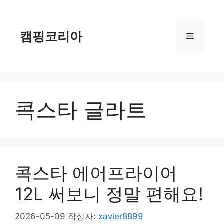
컨
텐
츠
캠핑코리아
메
로
건
너
뉴
뛰
기
콕스타 글라트
콕스타 에어프라이어
12L 써보니 정말 편해요!
2026-05-09
작성자:
xavier8899