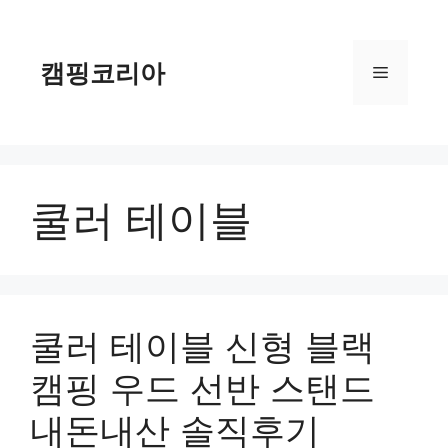
컨
텐
츠
캠핑코리아
메
로
건
너
뉴
뛰
기
쿨러 테이블
쿨러 테이블 신형 블랙
캠핑 우드 선반 스탠드
내돈내산 솔직후기