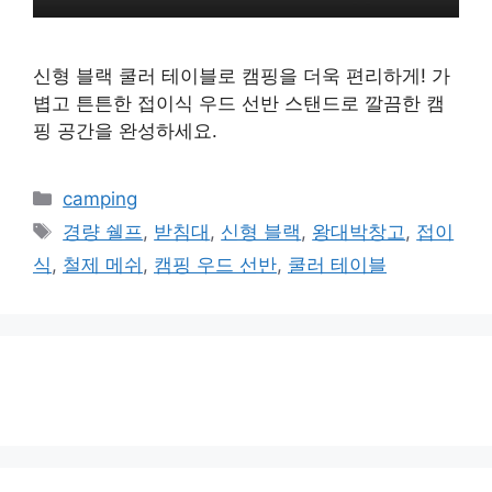
신형 블랙 쿨러 테이블로 캠핑을 더욱 편리하게! 가
볍고 튼튼한 접이식 우드 선반 스탠드로 깔끔한 캠
핑 공간을 완성하세요.
카
camping
테
태
경량 쉘프
,
받침대
,
신형 블랙
,
왕대박창고
,
접이
고
그
식
,
철제 메쉬
,
캠핑 우드 선반
,
쿨러 테이블
리