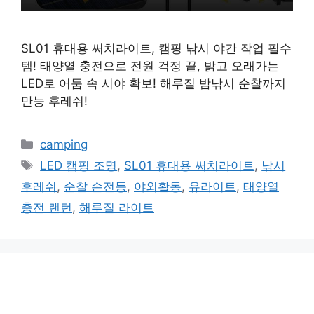
SL01 휴대용 써치라이트, 캠핑 낚시 야간 작업 필수
템! 태양열 충전으로 전원 걱정 끝, 밝고 오래가는
LED로 어둠 속 시야 확보! 해루질 밤낚시 순찰까지
만능 후레쉬!
카
camping
테
태
LED 캠핑 조명
,
SL01 휴대용 써치라이트
,
낚시
고
그
후레쉬
,
순찰 손전등
,
야외활동
,
유라이트
,
태양열
리
충전 랜턴
,
해루질 라이트