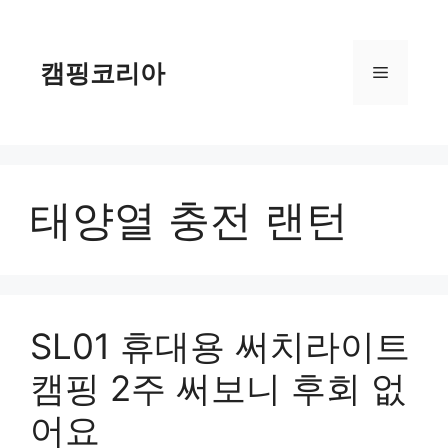
컨
텐
츠
캠핑코리아
메
로
건
너
뉴
뛰
기
태양열 충전 랜턴
SL01 휴대용 써치라이트
캠핑 2주 써보니 후회 없
어요