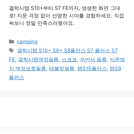
갤럭시탭 S10+부터 S7 FE까지, 생생한 화면 그대
로! 지문 걱정 없이 선명한 시야를 경험하세요. 직접
써보니 정말 만족스러웠어요.
카
camping
테
태
갤럭시탭 S10+ S9+ S8플러스 S7 플러스 S7
고
그
FE
,
갤럭시탭액정필름
,
스코코
,
저반사 필름
,
지문방
리
지 액정보호필름
,
태블릿필름
,
탭S10플러스
,
탭S9
플러스