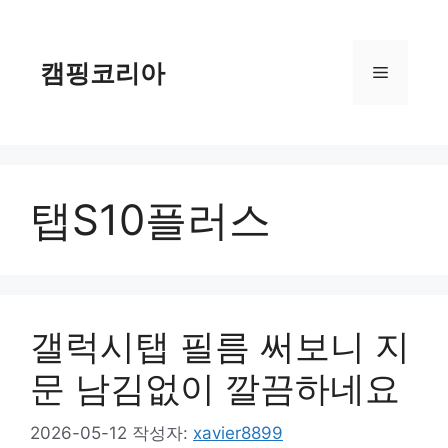
컨
텐
츠
캠핑코리아
메
로
건
너
뉴
뛰
기
탭S10플러스
갤럭시탭 필름 써보니 지
문 남김없이 깔끔하네요
2026-05-12
작성자:
xavier8899