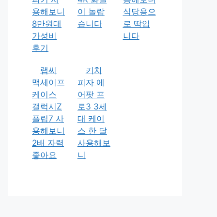
용해보니
이 놀랍
식당용으
8만원대
습니다
로 딱입
가성비
니다
후기
랩씨
키치
맥세이프
피자 에
케이스
어팟 프
갤럭시Z
로3 3세
플립7 사
대 케이
용해보니
스 한 달
2배 자력
사용해보
좋아요
니