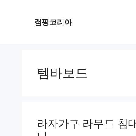
컨
텐
츠
캠핑코리아
로
건
너
뛰
기
템바보드
라자가구 라무드 침대