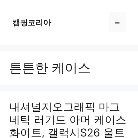
컨
텐
츠
캠핑코리아
메
로
건
너
뉴
뛰
기
튼튼한 케이스
내셔널지오그래픽 마그
네틱 러기드 아머 케이스
화이트, 갤럭시S26 울트