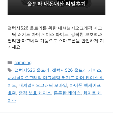
갤럭시S26 울트라를 위한 내셔널지오그래픽 마그
네틱 러기드 아머 케이스 화이트. 강력한 보호력과
편리한 마그네틱 기능으로 스마트폰을 안전하게 지
키세요.
카
camping
테
태
갤럭시S26 울트라
,
갤럭시S26 울트라 케이스
,
고
그
내셔널지오그래픽 마그네틱 러기드 아머 케이스 화
리
이트
,
내셔널지오그래픽 모바일
,
아이폰 맥세이프
호환
,
충격 보호 케이스
,
튼튼한 케이스
,
화이트 케
이스