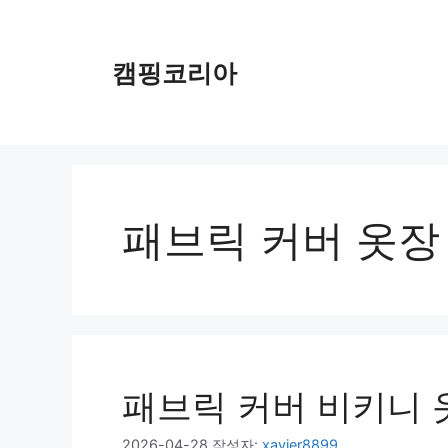
컨
텐
츠
캠핑코리아
로
건
너
뛰
기
패브릭 커버 옷장
패브릭 커버 비키니 
2026-04-28
작성자:
xavier8899