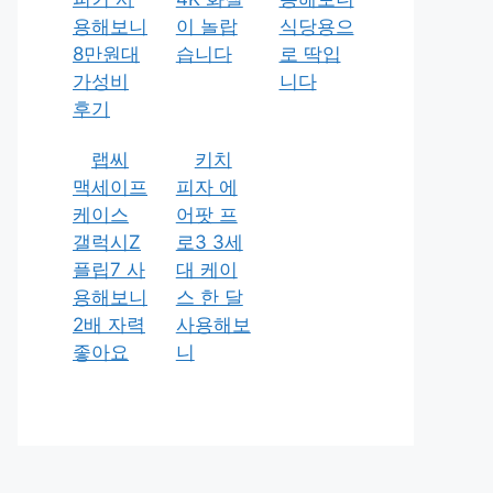
용해보니
이 놀랍
식당용으
8만원대
습니다
로 딱입
가성비
니다
후기
랩씨
키치
맥세이프
피자 에
케이스
어팟 프
갤럭시Z
로3 3세
플립7 사
대 케이
용해보니
스 한 달
2배 자력
사용해보
좋아요
니