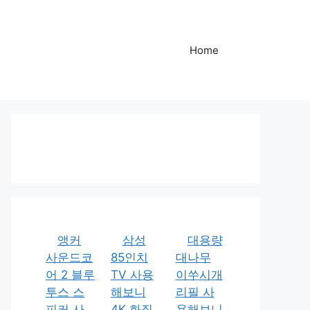
Home
앵커
삼성
대용량
사운드코
85인치
대나무
어 2 블루
TV 사용
이쑤시개
투스 스
해보니
리필 사
피커 사
4K 화질
용해보니