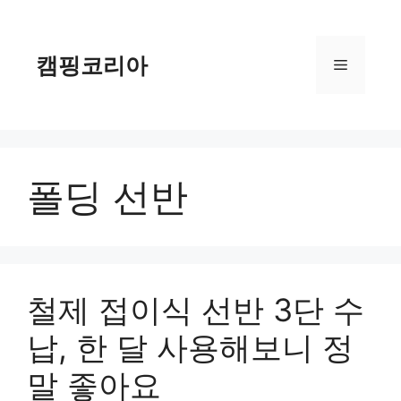
컨
텐
츠
캠핑코리아
메
로
건
너
뉴
뛰
기
폴딩 선반
철제 접이식 선반 3단 수
납, 한 달 사용해보니 정
말 좋아요