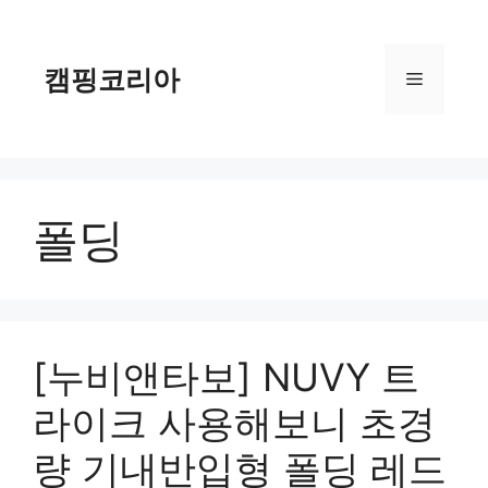
컨
텐
츠
캠핑코리아
메
로
건
너
뉴
뛰
기
폴딩
[누비앤타보] NUVY 트
라이크 사용해보니 초경
량 기내반입형 폴딩 레드