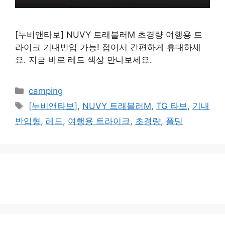
[누비앤타보] NUVY 트래블러M 초경량 여행용 트
라이크 기내반입 가능! 접어서 간편하게 휴대하세
요. 지금 바로 레드 색상 만나보세요.
카
camping
테
태
[누비앤타보]
,
NUVY 트래블러M
,
TG 타보
,
기내
고
그
반입형
,
레드
,
여행용 트라이크
,
초경량
,
폴딩
리