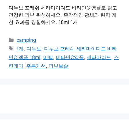
디누보 프레쉬 세라마이디드 비타민C 앰플로 맑고
건강한 피부 완성하세요. 즉각적인 광채와 탄력 개
선 효과를 경험하세요. 18ml 1개
카
camping
테
태
1개
,
디누보
,
디누보 프레쉬 세라마이디드 비타
고
그
민C 앰플 18ml
,
미백
,
비타민C앰플
,
세라마이드
,
스
리
킨케어
,
주름개선
,
피부보습