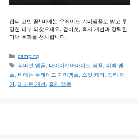
잡티 고민 끝! 비에논 우레이드 기미앰플로 맑고 투
명한 피부 되찾으세요. 검버섯, 흑자 개선과 강력한
미백 효과를 선사합니다.
카
camping
테
태
검버섯 앰플
,
나이아신아마이드 앰플
,
미백 앰
고
그
플
,
비에논 우레이드 기미앰플
,
스팟 케어
,
잡티 제
리
거
,
피부톤 개선
,
흑자 앰플