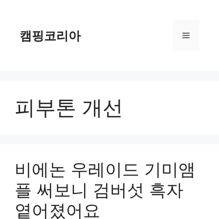
컨
텐
츠
캠핑코리아
메
로
건
너
뉴
뛰
기
피부톤 개선
비에논 우레이드 기미앰
플 써보니 검버섯 흑자
옅어졌어요