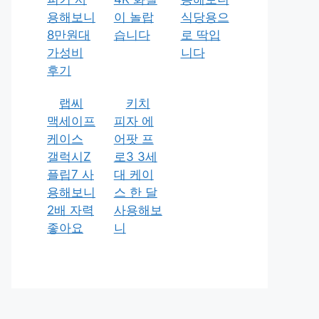
용해보니
이 놀랍
식당용으
8만원대
습니다
로 딱입
가성비
니다
후기
랩씨
키치
맥세이프
피자 에
케이스
어팟 프
갤럭시Z
로3 3세
플립7 사
대 케이
용해보니
스 한 달
2배 자력
사용해보
좋아요
니