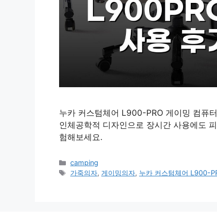
누카 커스텀체어 L900-PRO 게이밍 컴퓨
인체공학적 디자인으로 장시간 사용에도 피로
험해보세요.
카
camping
테
태
가죽의자
,
게이밍의자
,
누카 커스텀체어 L900-P
고
그
리