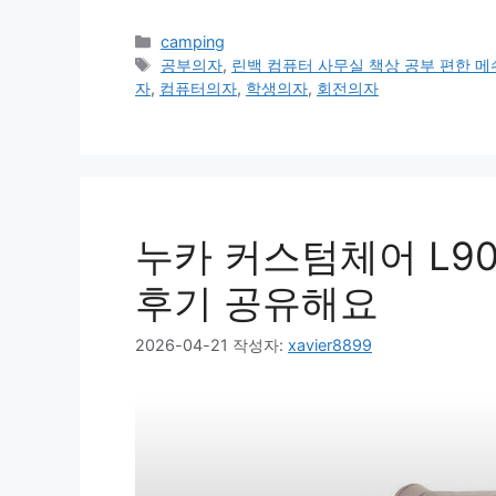
카
camping
테
태
공부의자
,
린백 컴퓨터 사무실 책상 공부 편한 메쉬
고
그
자
,
컴퓨터의자
,
학생의자
,
회전의자
리
누카 커스텀체어 L90
후기 공유해요
2026-04-21
작성자:
xavier8899