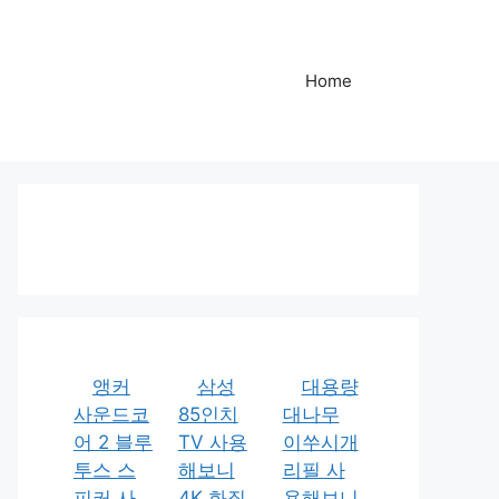
Home
앵커
삼성
대용량
사운드코
85인치
대나무
어 2 블루
TV 사용
이쑤시개
투스 스
해보니
리필 사
피커 사
4K 화질
용해보니