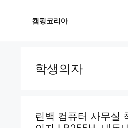
컨
텐
츠
캠핑코리아
로
건
너
뛰
기
학생의자
린백 컴퓨터 사무실 