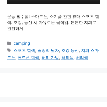
운동 필수템! 스마트폰, 소지품 간편 휴대 스포츠 힙
색. 조깅, 등산 시 자유로운 움직임. 튼튼한 지퍼로
안전하게!
카
camping
테
태
스포츠 힙색
,
슬링백 남자
,
조깅 등산
,
지퍼 스마
고
그
트폰
,
핸드폰 힙쌕
,
허리 가방
,
허리색
,
허리쌕
리