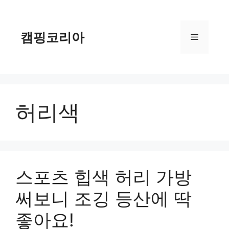
컨
텐
츠
캠핑코리아
메
로
건
너
뉴
뛰
기
허리색
스포츠 힙색 허리 가방
써보니 조깅 등산에 딱
좋아요!