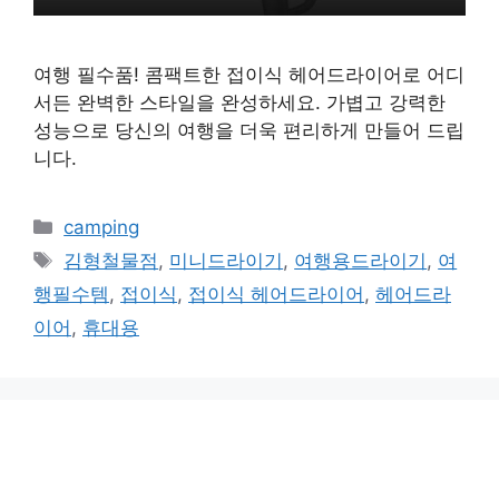
여행 필수품! 콤팩트한 접이식 헤어드라이어로 어디
서든 완벽한 스타일을 완성하세요. 가볍고 강력한
성능으로 당신의 여행을 더욱 편리하게 만들어 드립
니다.
카
camping
테
태
김형철물점
,
미니드라이기
,
여행용드라이기
,
여
고
그
행필수템
,
접이식
,
접이식 헤어드라이어
,
헤어드라
리
이어
,
휴대용