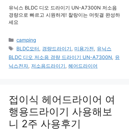
유닉스 BLDC 디오 드라이기 UN-A7300N 저소음
경량으로 빠르고 시원하게! 찰랑이는 머릿결 완성하
세요
카
camping
테
태
BLDC모터
,
경량드라이기
,
미용가전
,
유닉스
고
그
BLDC 디오 저소음 경량 드라이기 UN-A7300N
,
유
리
닉스전자
,
저소음드라이기
,
헤어드라이어
접이식 헤어드라이어 여
행용드라이기 사용해보
니 2주 사용후기