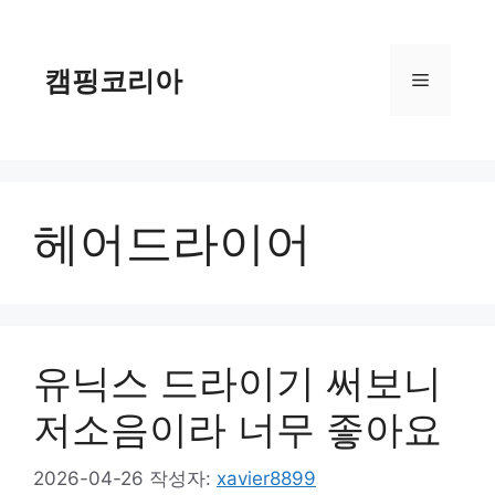
컨
텐
츠
캠핑코리아
메
로
건
너
뉴
뛰
기
헤어드라이어
유닉스 드라이기 써보니
저소음이라 너무 좋아요
2026-04-26
작성자:
xavier8899