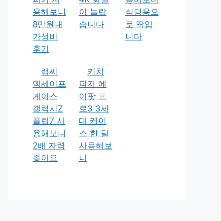
용해보니
이 놀랍
식당용으
8만원대
습니다
로 딱입
가성비
니다
후기
랩씨
키치
맥세이프
피자 에
케이스
어팟 프
갤럭시Z
로3 3세
플립7 사
대 케이
용해보니
스 한 달
2배 자력
사용해보
좋아요
니