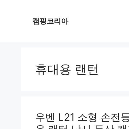
컨
텐
츠
캠핑코리아
로
건
너
뛰
기
휴대용 랜턴
우벤 L21 소형 손전