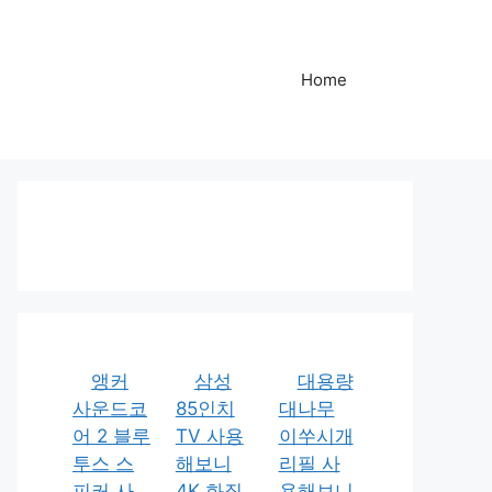
Home
앵커
삼성
대용량
사운드코
85인치
대나무
어 2 블루
TV 사용
이쑤시개
투스 스
해보니
리필 사
피커 사
4K 화질
용해보니