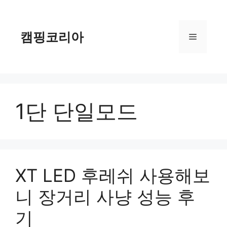
컨
텐
츠
캠핑코리아
메
로
건
너
뉴
뛰
기
1단 단일모드
XT LED 후레쉬 사용해보
니 장거리 사냥 성능 후
기