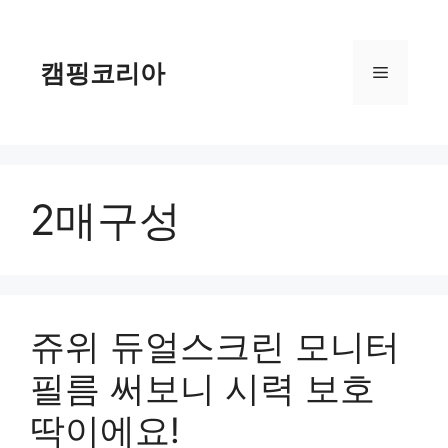
컨
텐
츠
캠핑코리아
메
로
건
너
뉴
뛰
기
2매구성
쥬위 듀얼스크린 모니터
필름 써보니 시력 보호
딱이에요!