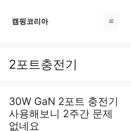
컨
텐
츠
캠핑코리아
메
로
건
너
뉴
뛰
기
2포트충전기
30W GaN 2포트 충전기
사용해보니 2주간 문제
없네요