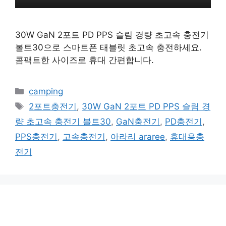
30W GaN 2포트 PD PPS 슬림 경량 초고속 충전기
볼트30으로 스마트폰 태블릿 초고속 충전하세요.
콤팩트한 사이즈로 휴대 간편합니다.
카
camping
테
태
2포트충전기
,
30W GaN 2포트 PD PPS 슬림 경
고
그
량 초고속 충전기 볼트30
,
GaN충전기
,
PD충전기
,
리
PPS충전기
,
고속충전기
,
아라리 araree
,
휴대용충
전기