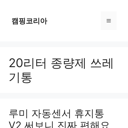
컨
텐
츠
캠핑코리아
메
로
건
너
뉴
뛰
기
20리터 종량제 쓰레
기통
루미 자동센서 휴지통
V2 써보니 진짜 편해요