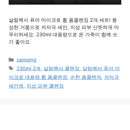
살림백서 퓨어 마이크로 휩 폼클렌징 2개 세트! 풍
성한 거품으로 저자극 세안, 지성 피부 산뜻하게 마
무리하세요. 230ml 대용량으로 온 가족이 함께 쓰
기 좋아요.
카
camping
테
태
230ml 2개
,
살림백서 클렌징
,
살림백서 퓨어 마
고
그
이크로 대용량 휩 폼클렌징
,
순한 폼클렌저
,
저자극
리
세안제
,
지성 피부 클렌징