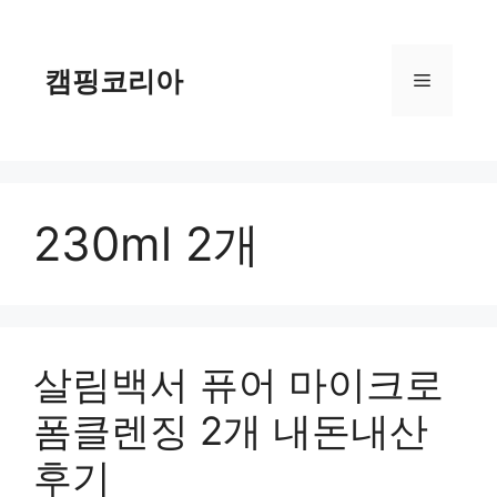
컨
텐
츠
캠핑코리아
메
로
건
너
뉴
뛰
기
230ml 2개
살림백서 퓨어 마이크로
폼클렌징 2개 내돈내산
후기