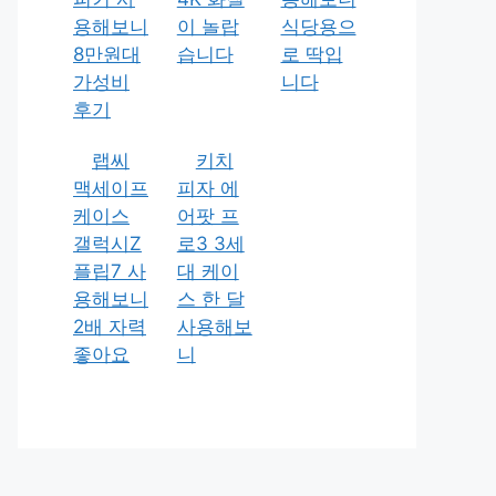
용해보니
이 놀랍
식당용으
8만원대
습니다
로 딱입
가성비
니다
후기
랩씨
키치
맥세이프
피자 에
케이스
어팟 프
갤럭시Z
로3 3세
플립7 사
대 케이
용해보니
스 한 달
2배 자력
사용해보
좋아요
니