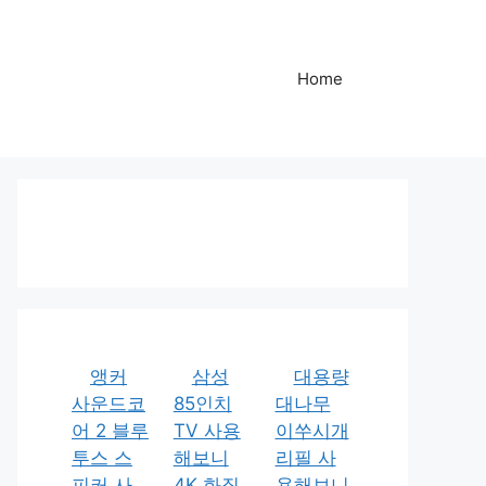
Home
앵커
삼성
대용량
사운드코
85인치
대나무
어 2 블루
TV 사용
이쑤시개
투스 스
해보니
리필 사
피커 사
4K 화질
용해보니