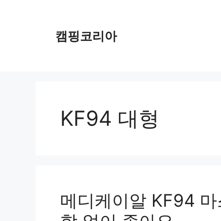
컨
텐
츠
캠핑코리아
로
건
너
뛰
기
KF94 대형
메디케이알 KF94 마