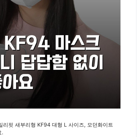
리핏 새부리형 KF94 대형 L 사이즈, 모던화이트
.