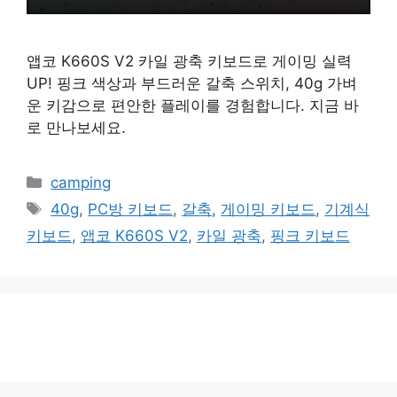
앱코 K660S V2 카일 광축 키보드로 게이밍 실력
UP! 핑크 색상과 부드러운 갈축 스위치, 40g 가벼
운 키감으로 편안한 플레이를 경험합니다. 지금 바
로 만나보세요.
카
camping
테
태
40g
,
PC방 키보드
,
갈축
,
게이밍 키보드
,
기계식
고
그
키보드
,
앱코 K660S V2
,
카일 광축
,
핑크 키보드
리