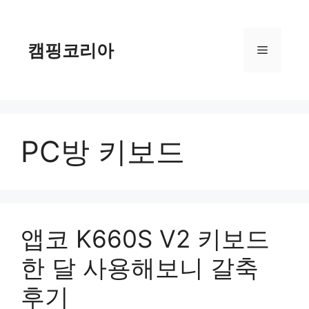
컨
텐
츠
캠핑코리아
메
로
건
너
뉴
뛰
기
PC방 키보드
앱코 K660S V2 키보드
한 달 사용해보니 갈축
후기