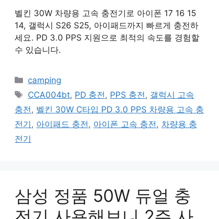
벨킨 30W 차량용 고속 충전기로 아이폰 17 16 15
14, 갤럭시 S26 S25, 아이패드까지 빠르게 충전하
세요. PD 3.0 PPS 지원으로 최적의 속도를 경험할
수 있습니다.
카
camping
테
태
CCA004bt
,
PD 충전
,
PPS 충전
,
갤럭시 고속
고
그
충전
,
벨킨 30W C타입 PD 3.0 PPS 차량용 고속 충
리
전기
,
아이패드 충전
,
아이폰 고속 충전
,
차량용 충
전기
삼성 정품 50W 듀얼 충
전기 사용해보니 2주 사