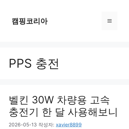
컨
텐
츠
캠핑코리아
메
로
건
너
뉴
뛰
기
PPS 충전
벨킨 30W 차량용 고속
충전기 한 달 사용해보니
2026-05-13
작성자:
xavier8899