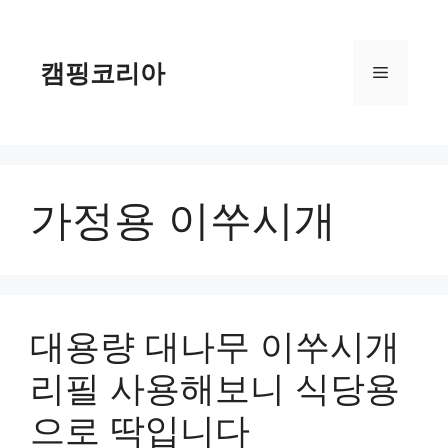
컨
텐
츠
캠핑코리아
메
로
건
너
뉴
뛰
기
가정용 이쑤시개
대용량 대나무 이쑤시개
리필 사용해보니 식당용
으로 딱입니다