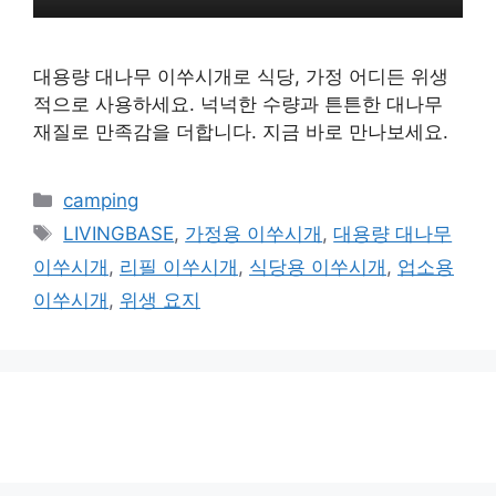
대용량 대나무 이쑤시개로 식당, 가정 어디든 위생
적으로 사용하세요. 넉넉한 수량과 튼튼한 대나무
재질로 만족감을 더합니다. 지금 바로 만나보세요.
카
camping
테
태
LIVINGBASE
,
가정용 이쑤시개
,
대용량 대나무
고
그
이쑤시개
,
리필 이쑤시개
,
식당용 이쑤시개
,
업소용
리
이쑤시개
,
위생 요지