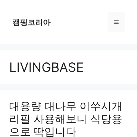
컨
텐
츠
캠핑코리아
메
로
건
너
뉴
뛰
기
LIVINGBASE
대용량 대나무 이쑤시개
리필 사용해보니 식당용
으로 딱입니다