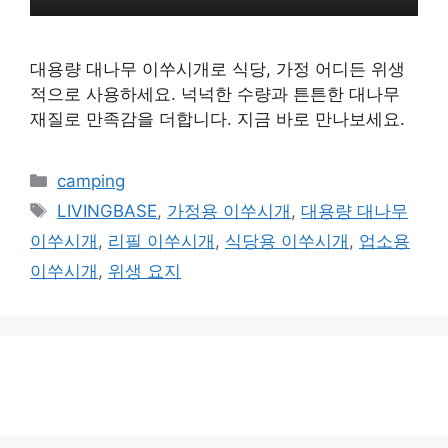
대용량 대나무 이쑤시개로 식당, 가정 어디든 위생
적으로 사용하세요. 넉넉한 수량과 튼튼한 대나무
재질로 만족감을 더합니다. 지금 바로 만나보세요.
카
camping
테
태
LIVINGBASE
,
가정용 이쑤시개
,
대용량 대나무
고
그
이쑤시개
,
리필 이쑤시개
,
식당용 이쑤시개
,
업소용
리
이쑤시개
,
위생 요지