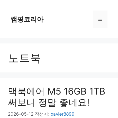
컨
텐
츠
캠핑코리아
메
로
건
너
뉴
뛰
기
노트북
맥북에어 M5 16GB 1TB
써보니 정말 좋네요!
2026-05-12
작성자:
xavier8899