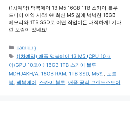
(1차예약) 맥북에어 13 M5 16GB 1TB 스카이 블루
드디어 예약 시작! 🤩 최신 M5 칩에 넉넉한 16GB
메모리와 1TB SSD로 어떤 작업이든 쾌적하게! 기다
린 보람이 있네요!
카
camping
테
태
(1차예약) 애플 맥북에어 13 M5 (CPU 10코
고
그
어/GPU 10코어) 16GB 1TB 스카이 블루
리
MDHJ4KH/A
,
16GB RAM
,
1TB SSD
,
M5칩
,
노트
북
,
맥북에어
,
스카이 블루
,
애플 공식 브랜드스토어