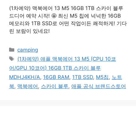
(1차예약) 맥북에어 13 M5 16GB 1TB 스카이 블루
드디어 예약 시작! 🤩 최신 M5 칩에 넉넉한 16GB
메모리와 1TB SSD로 어떤 작업이든 쾌적하게! 기다
린 보람이 있네요!
카
camping
테
태
(1차예약) 애플 맥북에어 13 M5 (CPU 10코
고
그
어/GPU 10코어) 16GB 1TB 스카이 블루
리
MDHJ4KH/A
,
16GB RAM
,
1TB SSD
,
M5칩
,
노트
북
,
맥북에어
,
스카이 블루
,
애플 공식 브랜드스토어