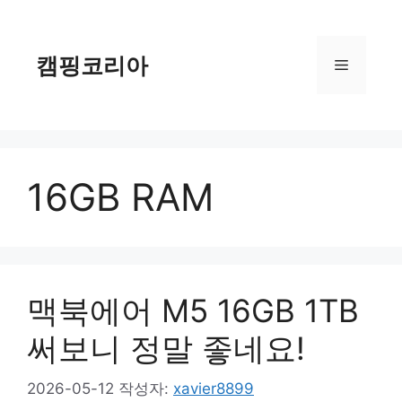
컨
텐
츠
캠핑코리아
메
로
건
너
뉴
뛰
기
16GB RAM
맥북에어 M5 16GB 1TB
써보니 정말 좋네요!
2026-05-12
작성자:
xavier8899