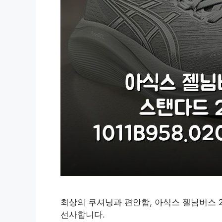
최상의 쿠셔닝과 편안함, 아식스 젤님버스 2
선사합니다.