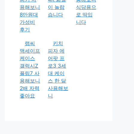
용해보니
이 놀랍
식당용으
8만원대
습니다
로 딱입
가성비
니다
후기
랩씨
키치
맥세이프
피자 에
케이스
어팟 프
갤럭시Z
로3 3세
플립7 사
대 케이
용해보니
스 한 달
2배 자력
사용해보
좋아요
니