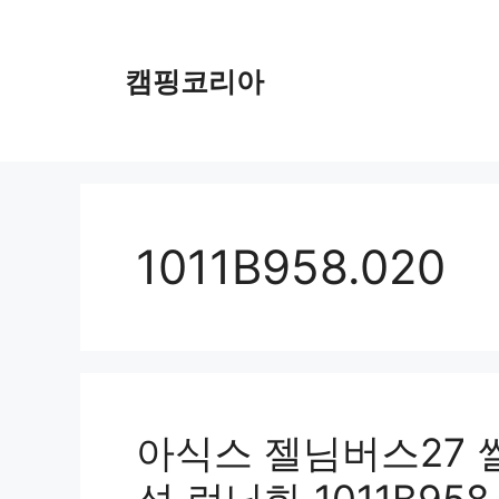
컨
텐
츠
캠핑코리아
로
건
너
뛰
기
1011B958.020
아식스 젤님버스27 