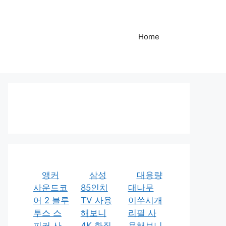
Home
앵커
삼성
대용량
사운드코
85인치
대나무
어 2 블루
TV 사용
이쑤시개
투스 스
해보니
리필 사
피커 사
4K 화질
용해보니