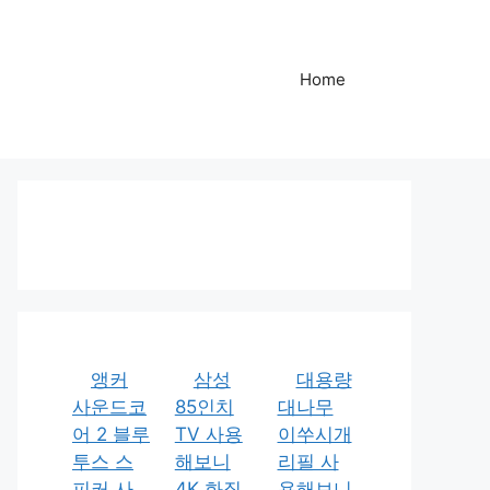
Home
앵커
삼성
대용량
사운드코
85인치
대나무
어 2 블루
TV 사용
이쑤시개
투스 스
해보니
리필 사
피커 사
4K 화질
용해보니