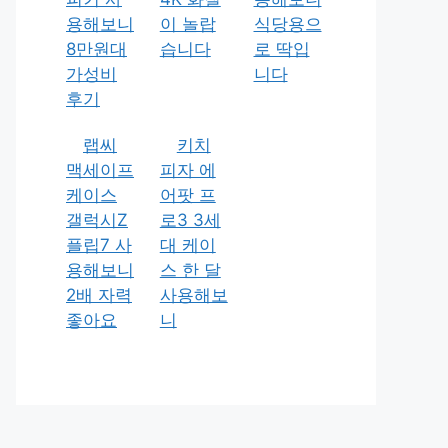
용해보니
이 놀랍
식당용으
8만원대
습니다
로 딱입
가성비
니다
후기
랩씨
키치
맥세이프
피자 에
케이스
어팟 프
갤럭시Z
로3 3세
플립7 사
대 케이
용해보니
스 한 달
2배 자력
사용해보
좋아요
니