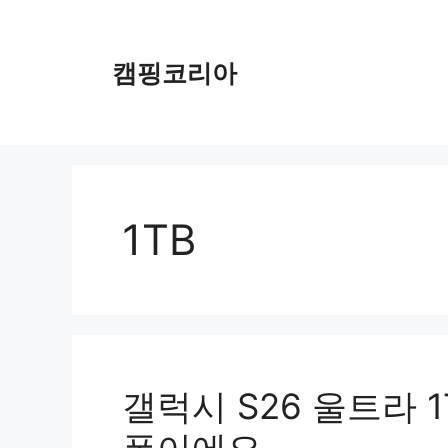
컨
텐
츠
캠핑코리아
로
건
너
뛰
기
1TB
갤럭시 S26 울트라 