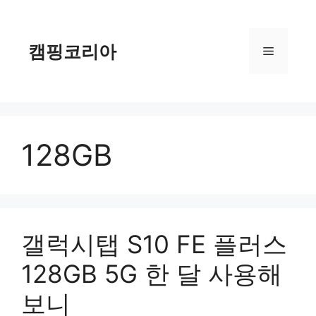
컨
텐
츠
캠핑코리아
메
로
건
너
뉴
뛰
기
128GB
갤럭시탭 S10 FE 플러스
128GB 5G 한 달 사용해
보니