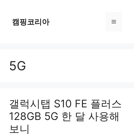
컨
텐
츠
캠핑코리아
메
로
건
너
뉴
뛰
기
5G
갤럭시탭 S10 FE 플러스
128GB 5G 한 달 사용해
보니