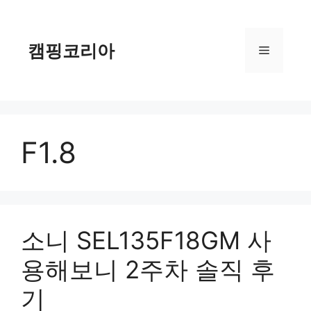
컨
텐
츠
캠핑코리아
메
로
건
너
뉴
뛰
기
F1.8
소니 SEL135F18GM 사
용해보니 2주차 솔직 후
기