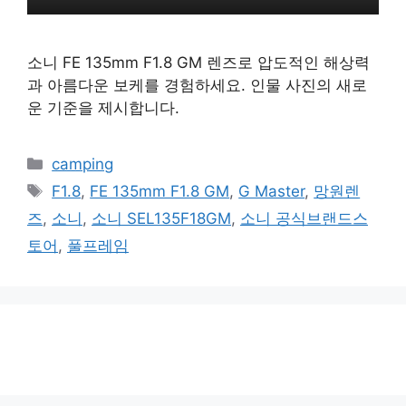
소니 FE 135mm F1.8 GM 렌즈로 압도적인 해상력
과 아름다운 보케를 경험하세요. 인물 사진의 새로
운 기준을 제시합니다.
카
camping
테
태
F1.8
,
FE 135mm F1.8 GM
,
G Master
,
망원렌
고
그
즈
,
소니
,
소니 SEL135F18GM
,
소니 공식브랜드스
리
토어
,
풀프레임