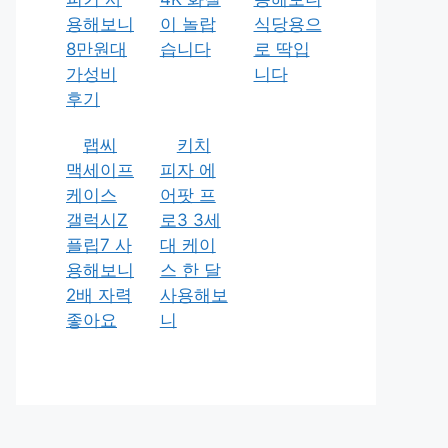
용해보니
이 놀랍
식당용으
8만원대
습니다
로 딱입
가성비
니다
후기
랩씨
키치
맥세이프
피자 에
케이스
어팟 프
갤럭시Z
로3 3세
플립7 사
대 케이
용해보니
스 한 달
2배 자력
사용해보
좋아요
니