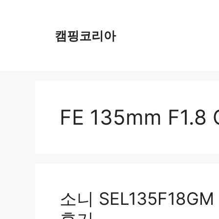
컨
텐
츠
캠핑코리아
로
건
너
뛰
기
FE 135mm F1.8
소니 SEL135F18