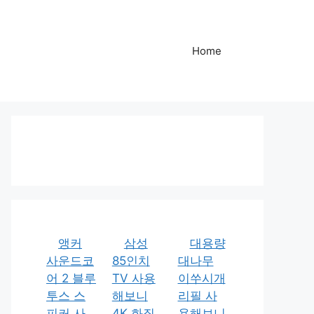
Home
앵커
삼성
대용량
사운드코
85인치
대나무
어 2 블루
TV 사용
이쑤시개
투스 스
해보니
리필 사
피커 사
4K 화질
용해보니